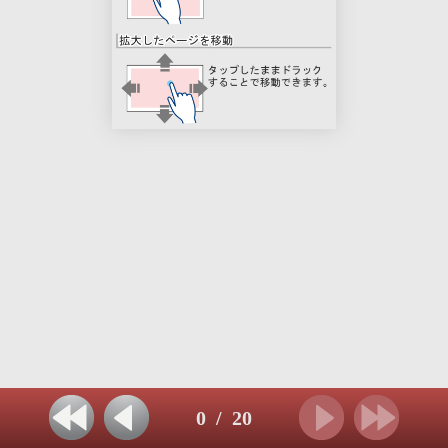
0
/
20