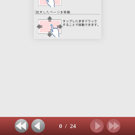
0
/
24