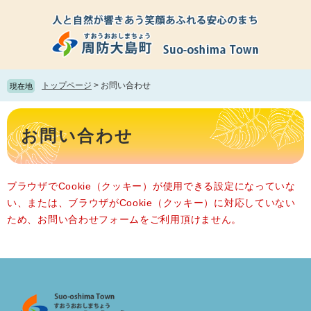
ペ
メ
ー
ニ
ジ
ュ
の
ー
先
を
頭
飛
トップページ
>
お問い合わせ
現在地
で
ば
す。
し
本
て
文
お問い合わせ
本
文
へ
ブラウザでCookie（クッキー）が使用できる設定になっていな
い、または、ブラウザがCookie（クッキー）に対応していない
ため、お問い合わせフォームをご利用頂けません。