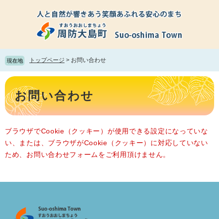
ペ
メ
ー
ニ
ジ
ュ
の
ー
先
を
頭
飛
トップページ
>
お問い合わせ
現在地
で
ば
す。
し
本
て
文
お問い合わせ
本
文
へ
ブラウザでCookie（クッキー）が使用できる設定になっていな
い、または、ブラウザがCookie（クッキー）に対応していない
ため、お問い合わせフォームをご利用頂けません。