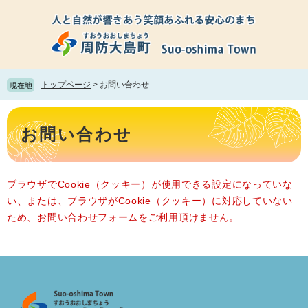
ペ
メ
ー
ニ
ジ
ュ
の
ー
先
を
頭
飛
トップページ
>
お問い合わせ
現在地
で
ば
す。
し
本
て
文
お問い合わせ
本
文
へ
ブラウザでCookie（クッキー）が使用できる設定になっていな
い、または、ブラウザがCookie（クッキー）に対応していない
ため、お問い合わせフォームをご利用頂けません。