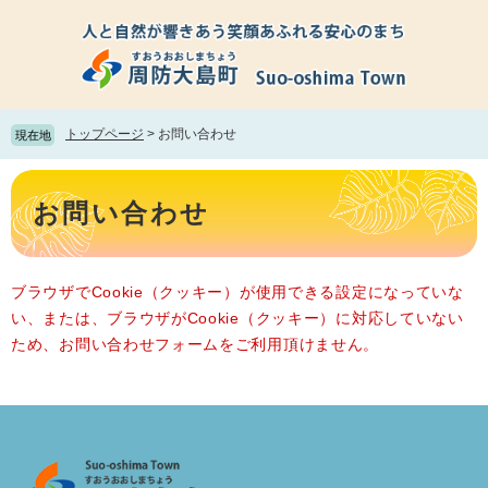
ペ
メ
ー
ニ
ジ
ュ
の
ー
先
を
頭
飛
トップページ
>
お問い合わせ
現在地
で
ば
す。
し
本
て
文
お問い合わせ
本
文
へ
ブラウザでCookie（クッキー）が使用できる設定になっていな
い、または、ブラウザがCookie（クッキー）に対応していない
ため、お問い合わせフォームをご利用頂けません。