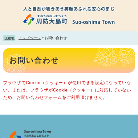
ペ
メ
ー
ニ
ジ
ュ
の
ー
先
を
頭
飛
トップページ
>
お問い合わせ
現在地
で
ば
す。
し
本
て
文
お問い合わせ
本
文
へ
ブラウザでCookie（クッキー）が使用できる設定になっていな
い、または、ブラウザがCookie（クッキー）に対応していない
ため、お問い合わせフォームをご利用頂けません。