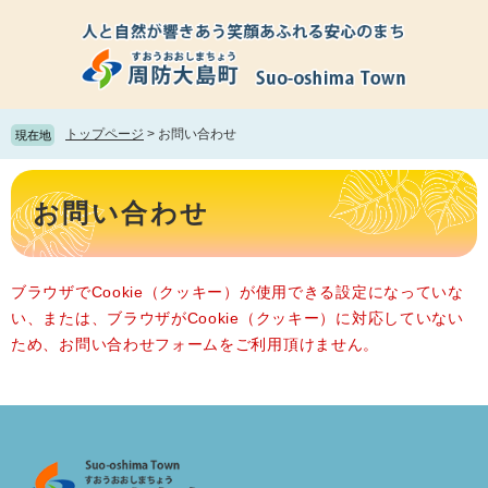
ペ
メ
ー
ニ
ジ
ュ
の
ー
先
を
頭
飛
トップページ
>
お問い合わせ
現在地
で
ば
す。
し
本
て
文
お問い合わせ
本
文
へ
ブラウザでCookie（クッキー）が使用できる設定になっていな
い、または、ブラウザがCookie（クッキー）に対応していない
ため、お問い合わせフォームをご利用頂けません。