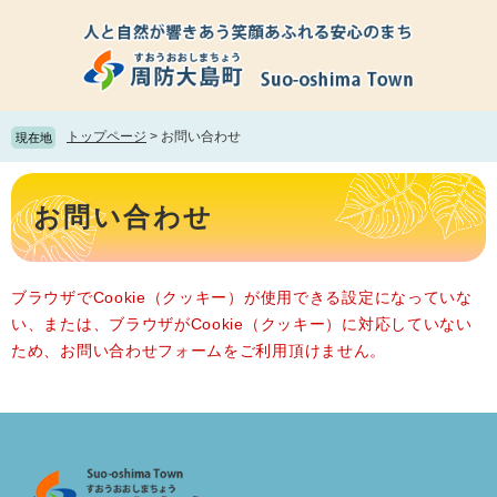
ペ
メ
ー
ニ
ジ
ュ
の
ー
先
を
頭
飛
トップページ
>
お問い合わせ
現在地
で
ば
す。
し
本
て
文
お問い合わせ
本
文
へ
ブラウザでCookie（クッキー）が使用できる設定になっていな
い、または、ブラウザがCookie（クッキー）に対応していない
ため、お問い合わせフォームをご利用頂けません。