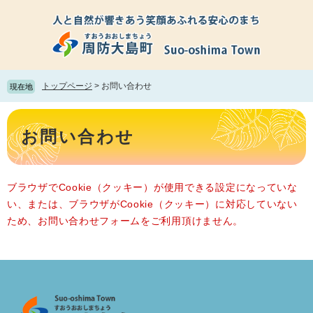
ペ
メ
ー
ニ
ジ
ュ
の
ー
先
を
頭
飛
トップページ
>
お問い合わせ
現在地
で
ば
す。
し
本
て
文
お問い合わせ
本
文
へ
ブラウザでCookie（クッキー）が使用できる設定になっていな
い、または、ブラウザがCookie（クッキー）に対応していない
ため、お問い合わせフォームをご利用頂けません。