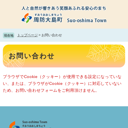
ペ
メ
ー
ニ
ジ
ュ
の
ー
先
を
頭
飛
トップページ
>
お問い合わせ
現在地
で
ば
す。
し
本
て
文
お問い合わせ
本
文
へ
ブラウザでCookie（クッキー）が使用できる設定になっていな
い、または、ブラウザがCookie（クッキー）に対応していない
ため、お問い合わせフォームをご利用頂けません。