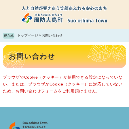
ペ
メ
ー
ニ
ジ
ュ
の
ー
先
を
頭
飛
トップページ
>
お問い合わせ
現在地
で
ば
す。
し
本
て
文
お問い合わせ
本
文
へ
ブラウザでCookie（クッキー）が使用できる設定になっていな
い、または、ブラウザがCookie（クッキー）に対応していない
ため、お問い合わせフォームをご利用頂けません。