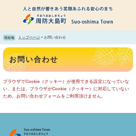
ペ
メ
ー
ニ
ジ
ュ
の
ー
先
を
頭
飛
トップページ
>
お問い合わせ
現在地
で
ば
す。
し
本
て
文
お問い合わせ
本
文
へ
ブラウザでCookie（クッキー）が使用できる設定になっていな
い、または、ブラウザがCookie（クッキー）に対応していない
ため、お問い合わせフォームをご利用頂けません。