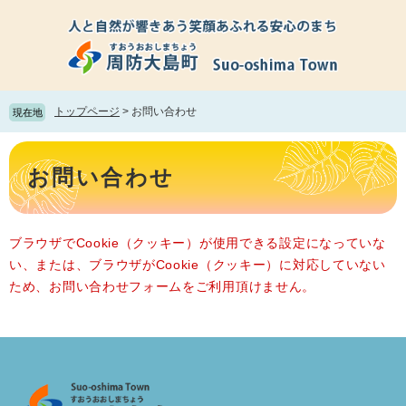
ペ
メ
ー
ニ
ジ
ュ
の
ー
先
を
頭
飛
トップページ
>
お問い合わせ
現在地
で
ば
す。
し
本
て
文
お問い合わせ
本
文
へ
ブラウザでCookie（クッキー）が使用できる設定になっていな
い、または、ブラウザがCookie（クッキー）に対応していない
ため、お問い合わせフォームをご利用頂けません。