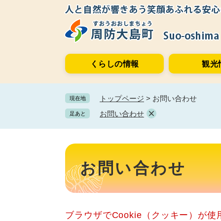
ペ
メ
ー
ニ
ジ
ュ
の
ー
先
を
くらしの情報
観光
頭
飛
で
ば
す。
し
トップページ
>
お問い合わせ
現在地
て
本
お問い合わせ
足あと
文
へ
本
文
お問い合わせ
ブラウザでCookie（クッキー）が