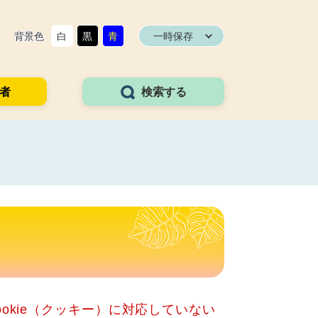
背景色
白
黒
青
一時保存
者
検索する
okie（クッキー）に対応していない