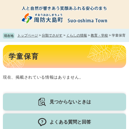
ペ
メ
ー
ニ
ジ
ュ
の
ー
先
を
頭
飛
トップページ
>
分類でさがす
>
くらしの情報
>
教育・学校
>
学童保育
現在地
で
ば
す。
し
本
て
文
学童保育
本
文
へ
現在、掲載されている情報はありません。
見つからないときは
よくある質問と回答