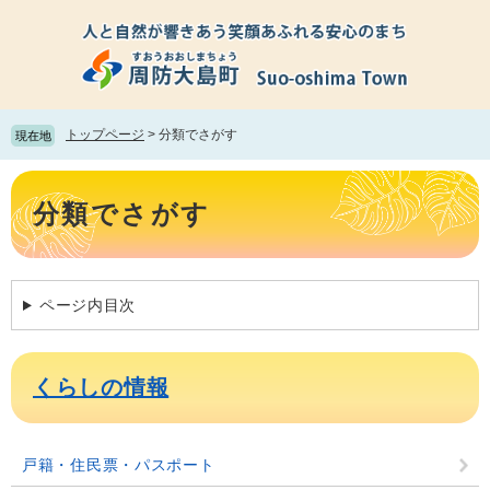
ペ
メ
ー
ニ
ジ
ュ
の
ー
先
を
頭
飛
トップページ
>
分類でさがす
現在地
で
ば
す。
し
本
て
文
分類でさがす
本
文
へ
ページ内目次
くらしの情報
戸籍・住民票・パスポート