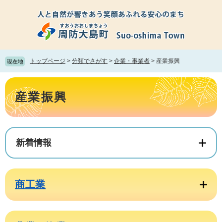
ペ
メ
ー
ニ
ジ
ュ
の
ー
先
を
頭
飛
トップページ
>
分類でさがす
>
企業・事業者
>
産業振興
現在地
で
ば
す。
し
本
て
文
産業振興
本
文
へ
新着情報
商工業