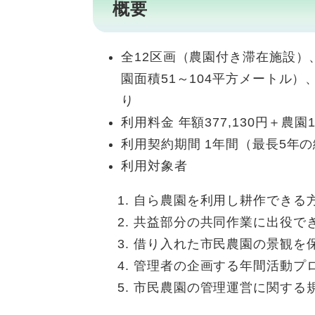
概要
全12区画（農園付き滞在施設）
園面積51～104平方メートル
り
利用料金 年額377,130円＋農
利用契約期間 1年間（最長5年
利用対象者
自ら農園を利用し耕作できる
共益部分の共同作業に出役で
借り入れた市民農園の景観を
管理者の企画する年間活動プ
市民農園の管理運営に関する