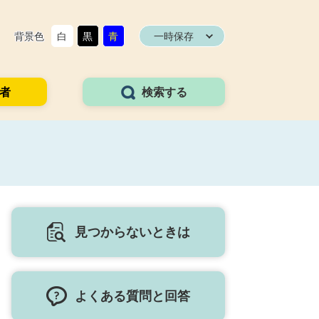
背景色
白
黒
青
一時保存
者
検索する
見つからないときは
よくある質問と回答