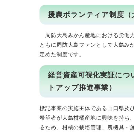
援農ボランティア制度（
周防大島みかん産地における労働力
ともに周防大島ファンとして大島み
定めた制度です。
経営資産可視化実証につ
トアップ推進事業）
標記事業の実施主体である山口県及
希望者が大島柑橘産地に興味を持ち
るため、柑橘の栽培管理、農機具・