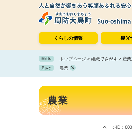
ペ
メ
ー
ニ
ジ
ュ
の
ー
先
を
くらしの情報
観光
頭
飛
で
ば
す。
し
トップページ
>
組織でさがす
>
産業
現在地
て
本
農業
足あと
文
へ
本
文
農業
ページID：000