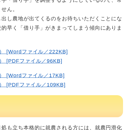
し手・借り手」を調整するようにしているので、常
ません。
し出し農地が出てくるのをお待ちいただくことにな
較的早く「借り手」がきまってしまう傾向にありま
Wordファイル／222KB]
[PDFファイル／96KB]
[Wordファイル／17KB]
[PDFファイル／109KB]
目処も立ち本格的に就農される方には、就農円滑化