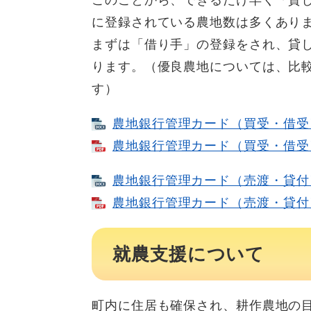
このことから、できるだけ早く「貸
に登録されている農地数は多くあり
まずは「借り手」の登録をされ、貸
ります。（優良農地については、比
す）
農地銀行管理カード（買受・借受） [
農地銀行管理カード（買受・借受） 
農地銀行管理カード（売渡・貸付） 
農地銀行管理カード（売渡・貸付） 
就農支援について
町内に住居も確保され、耕作農地の