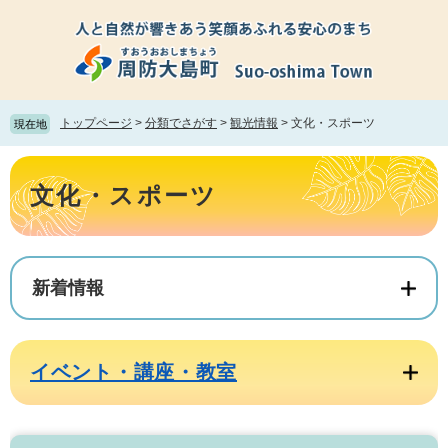
ペ
メ
ー
ニ
ジ
ュ
の
ー
先
を
頭
飛
トップページ
>
分類でさがす
>
観光情報
>
文化・スポーツ
現在地
で
ば
す。
し
本
て
文
文化・スポーツ
本
文
へ
新着情報
イベント・講座・教室