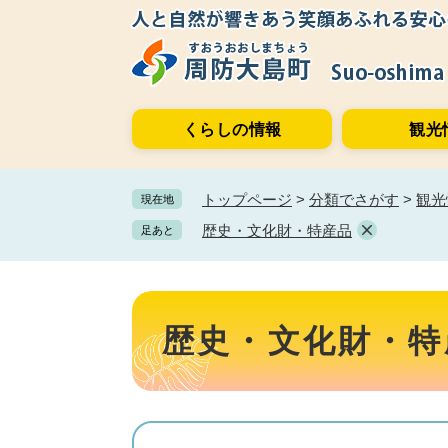
ペ
メ
ー
ニ
ジ
ュ
の
ー
先
を
くらしの情報
観光
頭
飛
で
ば
す。
し
トップページ
>
分類でさがす
>
観光
現在地
て
本
歴史・文化財・特産品
足あと
文
へ
本
文
歴史・文化財・特