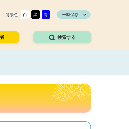
背景色
白
黒
青
一時保存
者
検索する