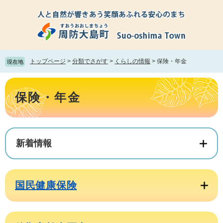
ペ
メ
ー
ニ
ジ
ュ
の
ー
先
を
頭
飛
トップページ
>
分類でさがす
>
くらしの情報
>
保険・年金
現在地
で
ば
す。
し
本
て
文
保険・年金
本
文
へ
新着情報
国民健康保険