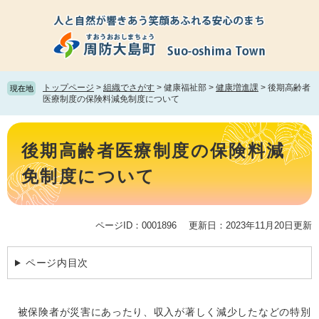
ペ
メ
ー
ニ
ジ
ュ
の
ー
先
を
頭
飛
トップページ
>
組織でさがす
>
健康福祉部
>
健康増進課
>
後期高齢者
現在地
で
ば
医療制度の保険料減免制度について
す。
し
て
本
本
文
後期高齢者医療制度の保険料減
文
へ
免制度について
ページID：0001896
更新日：2023年11月20日更新
ページ内目次
被保険者が災害にあったり、収入が著しく減少したなどの特別