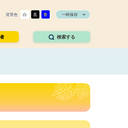
背景色
白
黒
青
一時保存
者
検索する