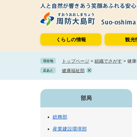
ペ
メ
ー
ニ
ジ
ュ
の
ー
先
を
くらしの情報
観光
頭
飛
で
ば
す。
し
トップページ
>
組織でさがす
>
健康
現在地
て
本
健康福祉部
足あと
文
へ
部局
総務部
産業建設環境部