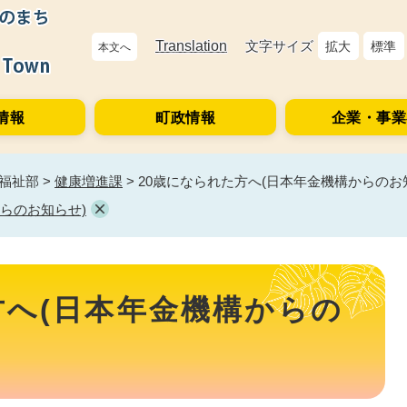
Translation
文字サイズ
拡大
標準
本文へ
情報
町政情報
企業・事業
福祉部
>
健康増進課
>
20歳になられた方へ(日本年金機構からのお
らのお知らせ)
方へ(日本年金機構からの