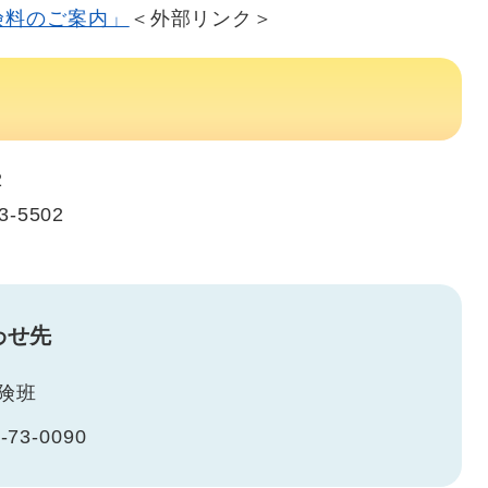
険料のご案内」
＜外部リンク＞
2
-5502
わせ先
険班
-73-0090