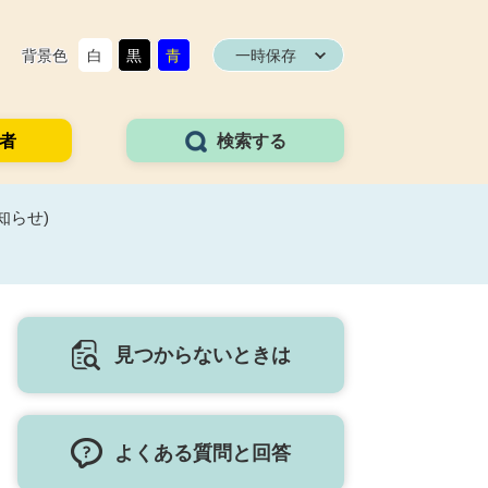
背景色
白
黒
青
一時保存
者
検索する
知らせ)
見つからないときは
よくある質問と回答