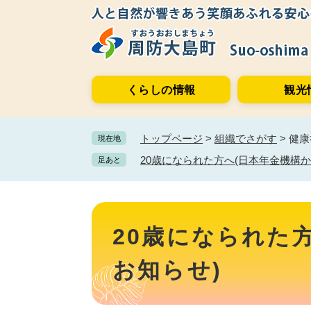
ペ
メ
ー
ニ
ジ
ュ
の
ー
先
を
くらしの情報
観光
頭
飛
で
ば
す。
し
トップページ
>
組織でさがす
>
健康
現在地
て
本
20歳になられた方へ(日本年金機構か
足あと
文
へ
本
文
20歳になられた
お知らせ)