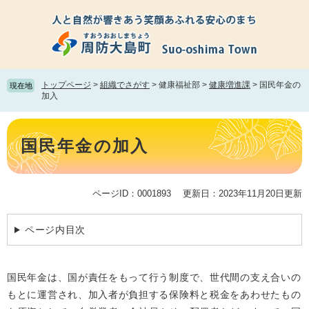
ペ
メ
ー
ニ
ジ
ュ
の
ー
先
を
頭
飛
トップページ
>
組織でさがす
>
健康福祉部
>
健康増進課
>
国民年金の
現在地
で
ば
加入
す。
し
て
本
本
文
国民年金の加入
文
へ
ページID：0001893
更新日：2023年11月20日更新
ページ内目次
国民年金は、国が責任をもって行う制度で、世代間の支え合いの
もとに運営され、加入者が負担する保険料と税金をあわせたもの