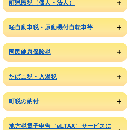
町県民税（個人・法人）
軽自動車税・原動機付自転車等
国民健康保険税
たばこ税・入湯税
町税の納付
地方税電子申告（eLTAX）サービスに