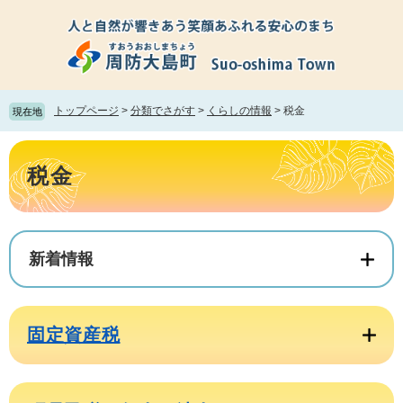
ペ
メ
ー
ニ
ジ
ュ
の
ー
先
を
頭
飛
トップページ
>
分類でさがす
>
くらしの情報
>
税金
現在地
で
ば
す。
し
本
て
文
税金
本
文
へ
新着情報
固定資産税