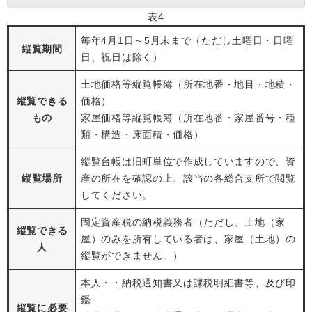
表4
毎年4月1日～5月末まで（ただし土曜日・日曜
縦覧期間
日、祝日は除く）
土地価格等縦覧帳簿（所在地番・地目・地積・
縦覧できる
価格）
もの
家屋価格等縦覧帳簿（所在地番・家屋番号・種
類・構造・床面積・価格）
縦覧台帳は旧町単位で作成していますので、資
縦覧場所
産の所在を確認の上、該当の各総合支所で閲覧
してください。
固定資産税の納税義務者（ただし、土地（家
縦覧できる
屋）のみを所有している者は、家屋（土地）の
人
縦覧ができません。）
本人・・納税通知書又は課税明細書等、及び印
鑑
縦覧に必要