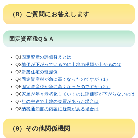
（8）ご質問にお答えします
固定資産税Q＆Ａ
Q1
固定資産の評価替えとは
Q2
地価が下がっているのに土地の税額が上がるのは
Q3
新築住宅の軽減例
Q4
固定資産税が急に高くなったのですが（1）
Q5
固定資産税が急に高くなったのですが（2）
Q6
家屋が年々老朽化していくのに評価額が下がらないのは
Q7
年の中途で土地の売買があった場合は
Q8
納税通知書の内容に疑問がある場合は
（9）その他関係機関