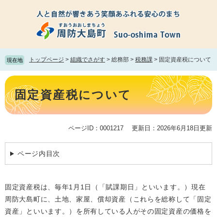
ペ
メ
ー
ニ
ジ
ュ
の
ー
先
を
頭
飛
トップページ
>
組織でさがす
>
総務部
>
税務課
>
固定資産税について
現在地
で
ば
す。
し
本
て
文
固定資産税について
本
文
へ
ページID：0001217
更新日：2026年6月18日更新
ページ内目次
固定資産税は、毎年1月1日（「賦課期日」といいます。）現在
周防大島町に、土地、家屋、償却資産（これらを総称して「固定
資産」といいます。）を所有している人がその固定資産の価格を