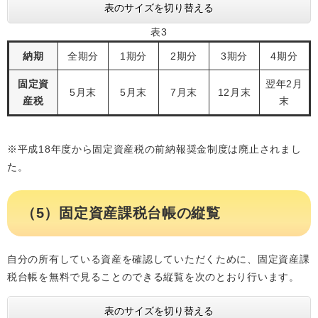
表のサイズを切り替える
表3
納期
全期分
1期分
2期分
3期分
4期分
固定資
翌年2月
5月末
5月末
7月末
12月末
産税
末
※平成18年度から固定資産税の前納報奨金制度は廃止されまし
た。
（5）固定資産課税台帳の縦覧
自分の所有している資産を確認していただくために、固定資産課
税台帳を無料で見ることのできる縦覧を次のとおり行います。
表のサイズを切り替える