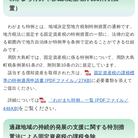
置）
わがまち特例とは、地域決定型地方税制特例措置の通称です。
地方税法に規定する固定資産税の特例措置の一部に、法律の定め
る範囲内で地方自治体が特例率を条例で定めることができる仕組
みです。
周防大島町では、固定資産税に係る特例率について、周防大島
町税条例第61条の2、附則第10条の2に規定しています。
該当する償却資産を取得された方は、
固定資産税の課税標
準の特例適用申請書 [PDFファイル／27KB]
に必要書類を添えて
ご提出ください。
詳細については
「わがまち特例」一覧 [PDFファイル／
をご覧ください。
446KB]
過疎地域の持続的発展の支援に関する特別措
置法による固定資産税の課税免除