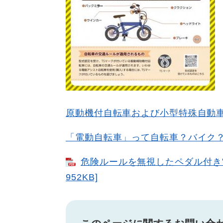
原動機付自転車および小型特殊自動
「電動自転車」って自転車？バイク
危険ルールを無視したペダル付き電
952KB]