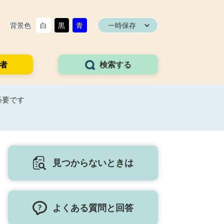
背景色
白
黒
青
一時保存
者
検索する
必要です
見つからないときは
よくある質問と回答