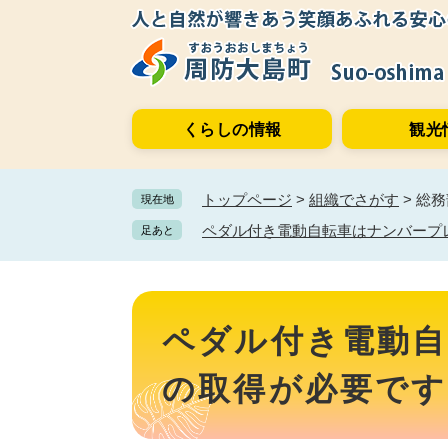
ペ
メ
ー
ニ
ジ
ュ
の
ー
先
を
くらしの情報
観光
頭
飛
で
ば
す。
し
トップページ
>
組織でさがす
>
総務
現在地
て
本
ペダル付き電動自転車はナンバープ
足あと
文
へ
本
文
ペダル付き電動
の取得が必要です