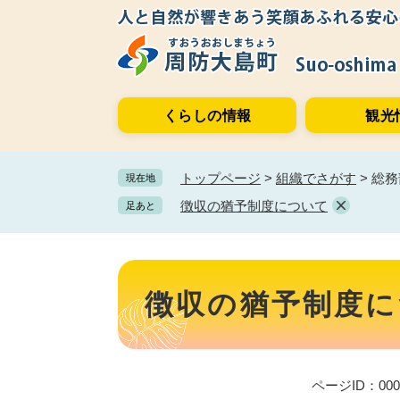
ペ
メ
ー
ニ
ジ
ュ
の
ー
先
を
くらしの情報
観光
頭
飛
で
ば
す。
し
トップページ
>
組織でさがす
>
総務
現在地
て
本
徴収の猶予制度について
足あと
文
へ
本
文
徴収の猶予制度に
ページID：000