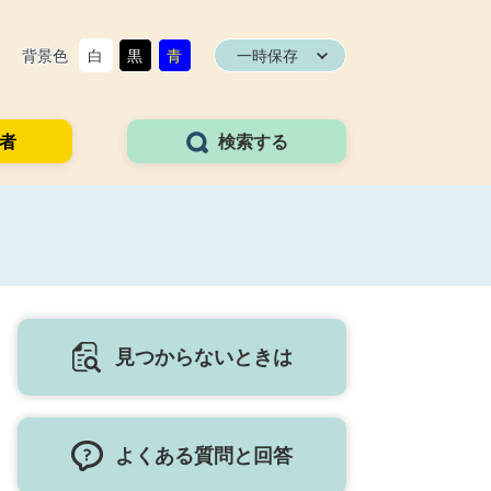
背景色
白
黒
青
一時保存
者
検索する
見つからないときは
よくある質問と回答