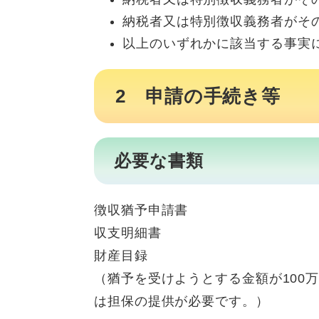
納税者又は特別徴収義務者がそ
以上のいずれかに該当する事実
2 申請の手続き等
必要な書類
徴収猶予申請書
収支明細書
財産目録
（猶予を受けようとする金額が100
は担保の提供が必要です。）