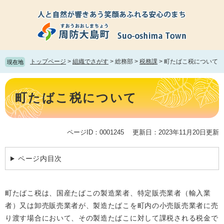
ペ
メ
ー
ニ
ジ
ュ
の
ー
先
を
頭
飛
トップページ
>
組織でさがす
>
総務部
>
税務課
>
町たばこ税について
現在地
で
ば
す。
し
本
て
文
町たばこ税について
本
文
へ
ページID：0001245
更新日：2023年11月20日更新
ページ内目次
町たばこ税は、国産たばこの製造業者、特定販売業者（輸入業
者）又は卸売販売業者が、製造たばこを町内の小売販売業者に売
り渡す場合において、その製造たばこに対して課税される税金で