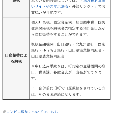
納税
れている納付書については、「
地方税お支払
いサイトやスマホ決済
＜外部リンク＞
」でお
支払いが可能です。
個人町民税、固定資産税、軽自動車税、国民
健康保険税を納税者の指定する預貯金口座か
ら自動振替をすることができます。
取扱金融機関 : 山口銀行・北九州銀行・西京
銀行・ゆうちょ銀行・山口県漁業協同組合・
口座振替によ
山口県農業協同組合
る納税
※申し込み手続きは、町指定の金融機関の窓
口、税務課、各総合支所、出張所でできま
す。
・
合併前に旧町で口座振替をされている方
は、そのまま継続になります。
※
コンビニ収納についてはこちら