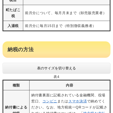
税目
町たばこ
前月分について、毎月月末まで（卸売販売業者）
税
入湯税
前月分に毎月15日まで（特別徴収義務者）
納税の方法
表のサイズを切り替える
表4
種類
内容
納付書裏面に記載されている金融機関、役場
窓口、
コンビニ
または
スマホ決済
で納めてく
納付書による
ださい。なお、地方税統一QRコードが記載さ