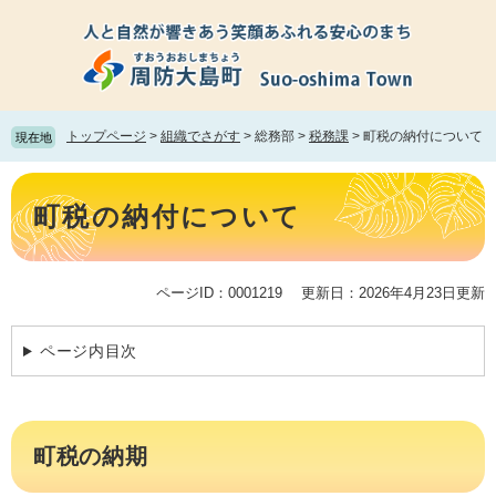
ペ
メ
ー
ニ
ジ
ュ
の
ー
先
を
頭
飛
トップページ
>
組織でさがす
>
総務部
>
税務課
>
町税の納付について
現在地
で
ば
す。
し
本
て
文
町税の納付について
本
文
へ
ページID：0001219
更新日：2026年4月23日更新
ページ内目次
町税の納期