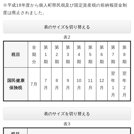
※平成18年度から個人町県民税及び固定資産税の前納報奨金制
度は廃止されました。
表のサイズを切り替える
表2
全
第
第
第
第
第
第
第
第
税目
期
1
2
3
4
5
6
7
8
分
期
期
期
期
期
期
期
期
翌
翌
国民健康
7
8
9
10
11
12
年
年
7月
保険税
月
月
月
月
月
月
1
2
月
月
表のサイズを切り替える
表3