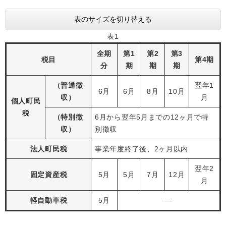
表のサイズを切り替える
表1
全期
第1
第2
第3
税目
第4期
分
期
期
期
（普通徴
翌年1
6月
6月
8月
10月
収）
月
個人町民
税
（特別徴
6月から翌年5月までの12ヶ月で特
収）
別徴収
法人町民税
事業年度終了後、2ヶ月以内
翌年2
固定資産税
5月
5月
7月
12月
月
軽自動車税
5月
―