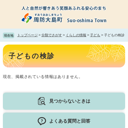
ペ
メ
ー
ニ
ジ
ュ
の
ー
先
を
頭
飛
トップページ
>
分類でさがす
>
くらしの情報
>
子ども
>
子どもの検診
現在地
で
ば
す。
し
本
て
文
子どもの検診
本
文
へ
現在、掲載されている情報はありません。
見つからないときは
よくある質問と回答