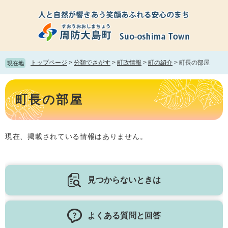
ペ
メ
ー
ニ
ジ
ュ
の
ー
先
を
頭
飛
トップページ
>
分類でさがす
>
町政情報
>
町の紹介
>
町長の部屋
現在地
で
ば
す。
し
本
て
文
町長の部屋
本
文
へ
現在、掲載されている情報はありません。
見つからないときは
よくある質問と回答