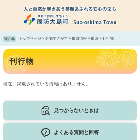
ペ
メ
ー
ニ
ジ
ュ
の
ー
先
を
頭
飛
トップページ
>
分類でさがす
>
町政情報
>
町政
>
刊行物
現在地
で
ば
す。
し
本
て
文
刊行物
本
文
へ
現在、掲載されている情報はありません。
見つからないときは
よくある質問と回答