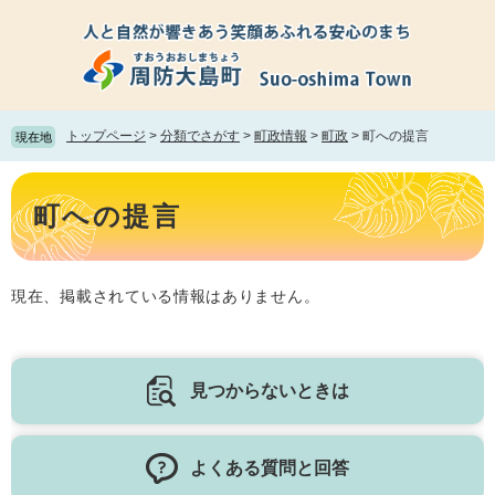
ペ
メ
ー
ニ
ジ
ュ
の
ー
先
を
頭
飛
トップページ
>
分類でさがす
>
町政情報
>
町政
>
町への提言
現在地
で
ば
す。
し
本
て
文
町への提言
本
文
へ
現在、掲載されている情報はありません。
見つからないときは
よくある質問と回答