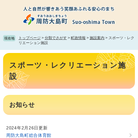
ペ
メ
ー
ニ
ジ
ュ
の
ー
先
を
頭
飛
トップページ
>
分類でさがす
>
町政情報
>
施設案内
>
スポーツ・レク
現在地
で
ば
リエーション施設
す。
し
て
本
本
文
スポーツ・レクリエーション施
文
へ
設
お知らせ
2024年2月26日更新
周防大島町総合体育館