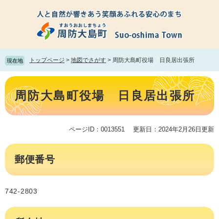
ペ
メ
ー
ニ
ジ
ュ
の
ー
先
を
頭
飛
トップページ
>
地図でさがす
>
周防大島町役場 日良居出張所
現在地
で
ば
す。
し
本
て
文
周防大島町役場 日良居出張所
本
文
へ
ページID：0013551
更新日：2024年2月26日更新
郵便番号
742-2803