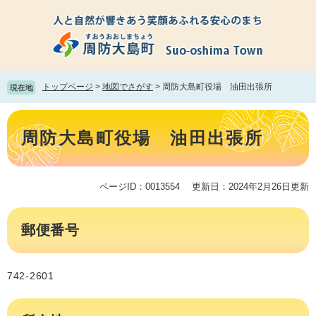
ペ
メ
ー
ニ
ジ
ュ
の
ー
先
を
頭
飛
トップページ
>
地図でさがす
>
周防大島町役場 油田出張所
現在地
で
ば
す。
し
本
て
文
周防大島町役場 油田出張所
本
文
へ
ページID：0013554
更新日：2024年2月26日更新
郵便番号
742-2601