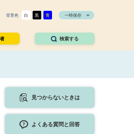
背景色
白
黒
青
一時保存
者
検索する
見つからないときは
よくある質問と回答