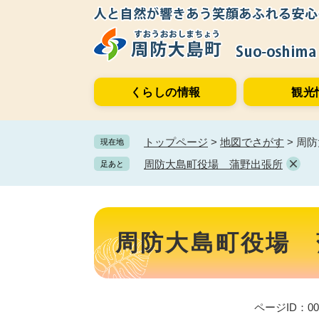
ペ
メ
ー
ニ
ジ
ュ
の
ー
先
を
くらしの情報
観光
頭
飛
で
ば
す。
し
トップページ
>
地図でさがす
>
周防
現在地
て
本
周防大島町役場 蒲野出張所
足あと
文
へ
本
文
周防大島町役場 
ページID：000