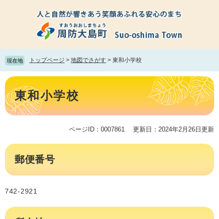
ペ
メ
ー
ニ
ジ
ュ
の
ー
先
を
頭
飛
トップページ
>
地図でさがす
>
東和小学校
現在地
で
ば
す。
し
本
て
文
東和小学校
本
文
へ
ページID：0007861
更新日：2024年2月26日更新
郵便番号
742-2921