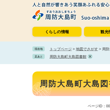
ペ
メ
ー
ニ
ジ
ュ
の
ー
先
を
くらしの情報
観光
頭
飛
で
ば
す。
し
トップページ
>
地図でさがす
>
周防
現在地
て
本
周防大島町大島図書館
足あと
文
へ
本
文
周防大島町大島図
ページID：000