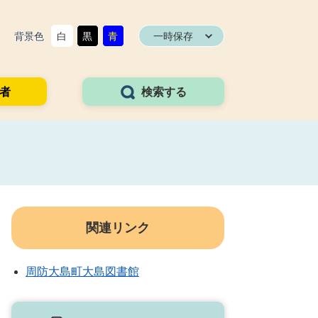
背景色
白
黒
青
一時保存
者
検索する
関連リンク
周防大島町大島図書館