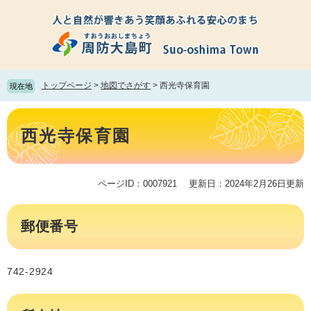
ペ
メ
ー
ニ
ジ
ュ
の
ー
先
を
頭
飛
トップページ
>
地図でさがす
>
西光寺保育園
現在地
で
ば
す。
し
本
て
文
西光寺保育園
本
文
へ
ページID：0007921
更新日：2024年2月26日更新
郵便番号
742-2924