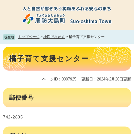
ペ
メ
ー
ニ
ジ
ュ
の
ー
先
を
頭
飛
トップページ
>
地図でさがす
>
橘子育て支援センター
現在地
で
ば
す。
し
本
て
文
橘子育て支援センター
本
文
へ
ページID：0007925
更新日：2024年2月26日更新
郵便番号
742-2805