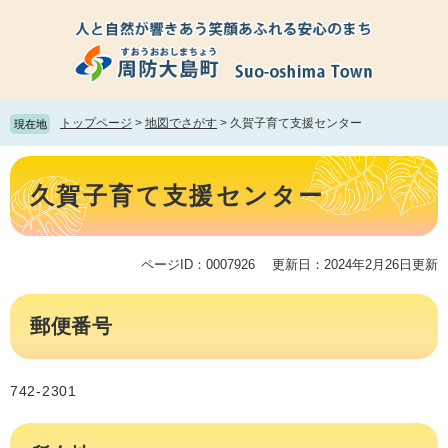
ペ
メ
ー
ニ
ジ
ュ
の
ー
先
を
頭
飛
トップページ
>
地図でさがす
>
久賀子育て支援センター
現在地
で
ば
す。
し
本
て
文
久賀子育て支援センター
本
文
へ
ページID：0007926
更新日：2024年2月26日更新
郵便番号
742-2301