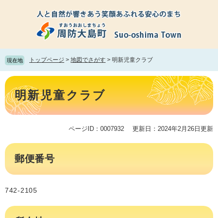
ペ
メ
ー
ニ
ジ
ュ
の
ー
先
を
頭
飛
トップページ
>
地図でさがす
>
明新児童クラブ
現在地
で
ば
す。
し
本
て
文
明新児童クラブ
本
文
へ
ページID：0007932
更新日：2024年2月26日更新
郵便番号
742-2105