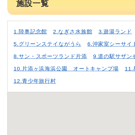
施設一覧
1.陸奥記念館
2.なぎさ水族館
3.遊湯ランド
5.グリーンステイながうら
6.沖家室シーサイ
8.サン・スポーツランド片添
9.道の駅サザン
10.片添ヶ浜海浜公園 オートキャンプ場
11
12.青少年旅行村