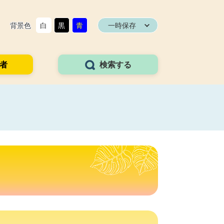
背景色
白
黒
青
一時保存
者
検索する