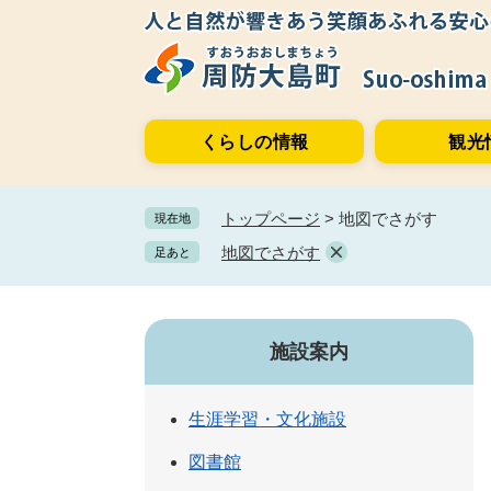
ペ
メ
ー
ニ
ジ
ュ
の
ー
先
を
くらしの情報
観光
頭
飛
で
ば
す。
し
トップページ
>
地図でさがす
現在地
て
本
地図でさがす
足あと
文
へ
施設案内
生涯学習・文化施設
図書館