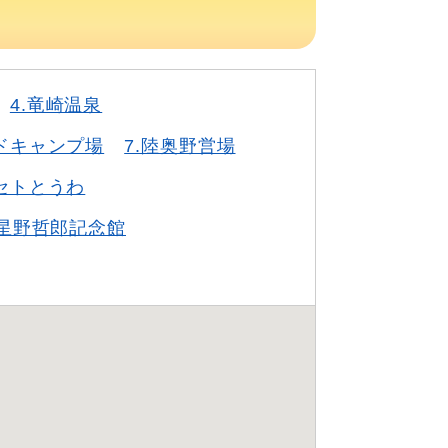
4.竜崎温泉
ドキャンプ場
7.陸奥野営場
セトとうわ
.星野哲郎記念館