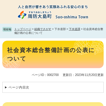
ペ
メ
ー
ニ
ジ
ュ
の
ー
先
を
頭
飛
トップページ
>
組織でさがす
>
下水道部
>
下水道課
>
社会資本総合整
現在地
で
ば
備計画の公表について
す。
し
て
本
本
文
社会資本総合整備計画の公表に
文
へ
ついて
ページID：0002700
更新日：2023年11月20日更新
ページ内目次