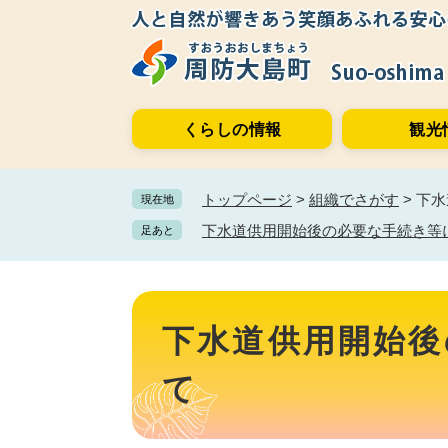
ペ
メ
ー
ニ
ジ
ュ
の
ー
先
を
くらしの情報
観光
頭
飛
で
ば
す。
し
トップページ
>
組織でさがす
>
下水
現在地
て
本
下水道供用開始後の必要な手続き等
足あと
文
へ
本
文
下水道供用開始後
て