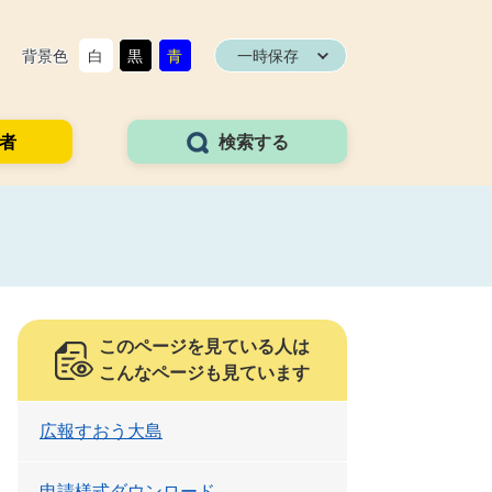
背景色
白
黒
青
一時保存
者
検索する
このページを見ている人は
こんなページも見ています
広報すおう大島
申請様式ダウンロード