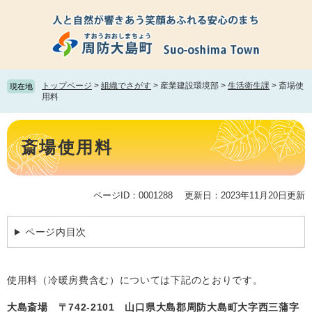
ペ
メ
ー
ニ
ジ
ュ
の
ー
先
を
頭
飛
トップページ
>
組織でさがす
>
産業建設環境部
>
生活衛生課
>
斎場使
現在地
で
ば
用料
す。
し
て
本
本
文
斎場使用料
文
へ
ページID：0001288
更新日：2023年11月20日更新
ページ内目次
使用料（冷暖房費含む）については下記のとおりです。
大島斎場 〒742-2101 山口県大島郡周防大島町大字西三蒲字