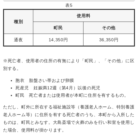
表5
使用料
種別
町民
その他
通夜
14,350円
36,350円
※死亡者、使用者の住所の有無により「町民」、「その他」に区
別する。
胞衣 胎盤さい帯および卵膜
死産児 妊娠満12週（第4月）以後の死児
町民 死亡者または使用者が本町に住所を有するもの。
ただし、町外に所在する福祉施設等（養護老人ホーム、特別養護
老人ホーム等）に住所を有する死亡者のうち、本町から入所した
ものは、町民とみなす。大島斎場で火葬のみを行い和室を使用し
た場合、使用料が掛かります。